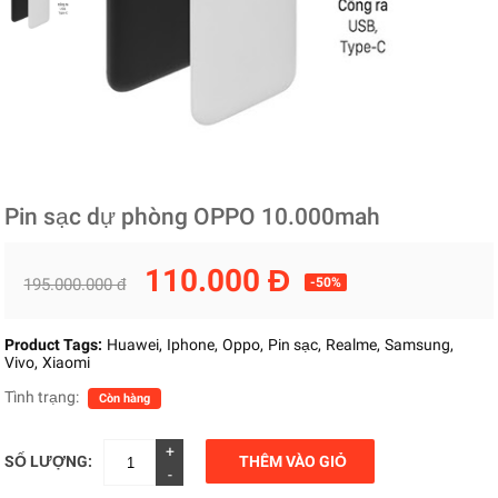
Pin sạc dự phòng OPPO 10.000mah
110.000 Đ
195.000.000 đ
-50%
Product Tags:
Huawei
Iphone
Oppo
Pin sạc
Realme
Samsung
Vivo
Xiaomi
Tình trạng:
Còn hàng
+
SỐ LƯỢNG:
THÊM VÀO GIỎ
-