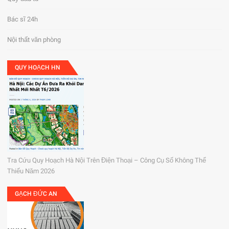
Bác sĩ 24h
Nội thất văn phòng
QUY HOẠCH HN
Tra Cứu Quy Hoạch Hà Nội Trên Điện Thoại – Công Cụ Số Không Thể
Thiếu Năm 2026
GẠCH ĐỨC AN